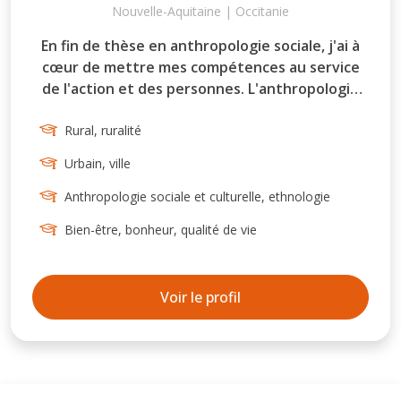
Nouvelle-Aquitaine | Occitanie
En fin de thèse en anthropologie sociale, j'ai à
cœur de mettre mes compétences au service
de l'action et des personnes. L'anthropologie
offre une vision fine sur le réel qui permet in
fine de nourrir des décisions éclairées ou de
Rural, ruralité
résoudre des problèmes. Mon expertise
Urbain, ville
s'articule autour de plusieurs thématiques - la
relation de l'homme à son environnement,
Anthropologie sociale et culturelle, ethnologie
l'habiter, le bien-être territorial et l'urbain -
Bien-être, bonheur, qualité de vie
mais aussi autour de compétences fortes en
méthodologie qualitative (entretiens,
observations participantes, démarches
Voir le profil
participatives, photovoice…) qui peuvent être
appliquées à de nombreux domaines.
Aujourd'hui, je suis particulièrement intéressée
par les enjeux de développement territorial
(urbain, péri-urbain et rural) et par ceux liés à