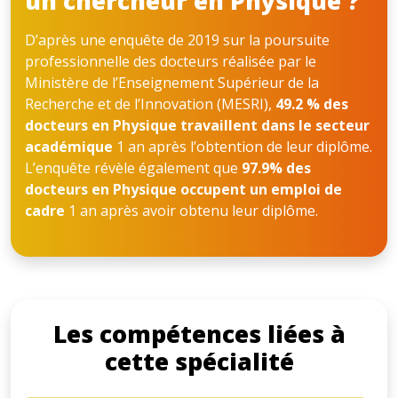
un chercheur en Physique ?
D’après une enquête de 2019 sur la poursuite
professionnelle des docteurs réalisée par le
Ministère de l’Enseignement Supérieur de la
Recherche et de l’Innovation (MESRI),
49.2 % des
docteurs en Physique travaillent dans le secteur
académique
1 an après l’obtention de leur diplôme.
L’enquête révèle également que
97.9% des
docteurs en Physique occupent un emploi de
cadre
1 an après avoir obtenu leur diplôme.
Les compétences liées à
cette spécialité