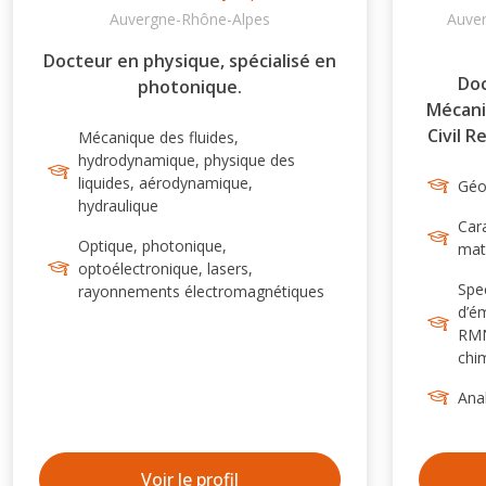
Auvergne-Rhône-Alpes
Auver
Docteur en physique, spécialisé en
Doc
photonique.
Mécani
Civil R
Mécanique des fluides,
hydrodynamique, physique des
de bé
liquides, aérodynamique,
applic
Géo
hydraulique
sols ANR CYU – Soletanche Bachy -
Cara
Optique, photonique,
mat
optoélectronique, lasers,
Spe
rayonnements électromagnétiques
d’ém
RMN
chi
Anal
Voir le profil