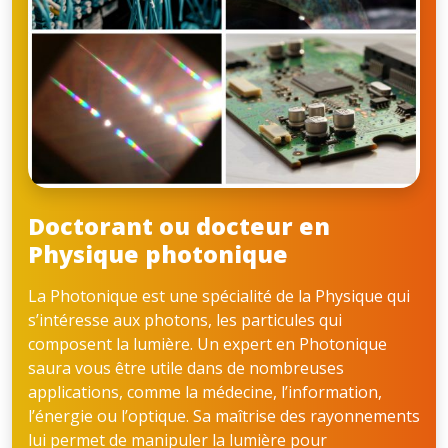
Doctorant ou docteur en
Physique photonique
La Photonique est une spécialité de la Physique qui
s’intéresse aux photons, les particules qui
composent la lumière. Un expert en Photonique
saura vous être utile dans de nombreuses
applications, comme la médecine, l’information,
l’énergie ou l’optique. Sa maîtrise des rayonnements
lui permet de manipuler la lumière pour