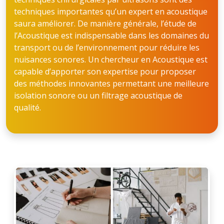
techniques importantes qu’un expert en acoustique
saura améliorer. De manière générale, l’étude de
l’Acoustique est indispensable dans les domaines du
transport ou de l’environnement pour réduire les
nuisances sonores. Un chercheur en Acoustique est
capable d’apporter son expertise pour proposer
des méthodes innovantes permettant une meilleure
isolation sonore ou un filtrage acoustique de
qualité.