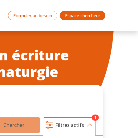
Formuler un besoin
Espace chercheur
n écriture
maturgie
1
Chercher
Filtres actifs