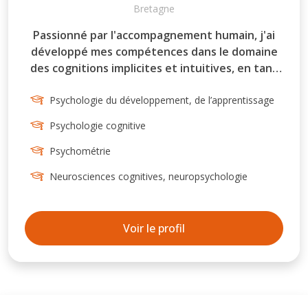
Bretagne
Passionné par l'accompagnement humain, j'ai
développé mes compétences dans le domaine
des cognitions implicites et intuitives, en tant
que socle des cognitions explicites. Ce sujet
paradoxalement délaissé présente pourtant
Psychologie du développement, de l’apprentissage
l'intérêt d'être totalement transversal
Psychologie cognitive
(commun à tous, y compris les enfants durant la
période sensorimotrice du développement
Psychométrie
cognitif, et les personnes handicapées
Neurosciences cognitives, neuropsychologie
mentales ou psychiques), mais aussi
prometteur dans le cadre des troubles dits
"neurodéveloppementaux" (dyslexie,
Voir le profil
dyscalculie, dyspraxie, autisme). Il mériterait
d'être compilé dans une véritable théorie
générale de l'implicite.