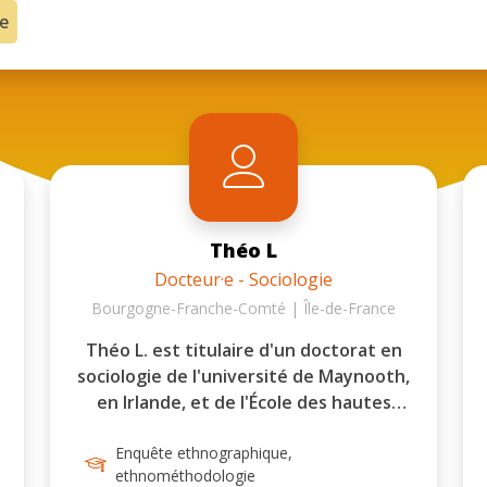
ue
Théo L
Docteur·e - Sociologie
Bourgogne-Franche-Comté | Île-de-France
Théo L. est titulaire d'un doctorat en
sociologie de l'université de Maynooth,
en Irlande, et de l'École des hautes
études en sciences sociales, en France.
Enquête ethnographique,
Il a publié plusieurs articles de
ethnométhodologie
recherche et de diffusion de la