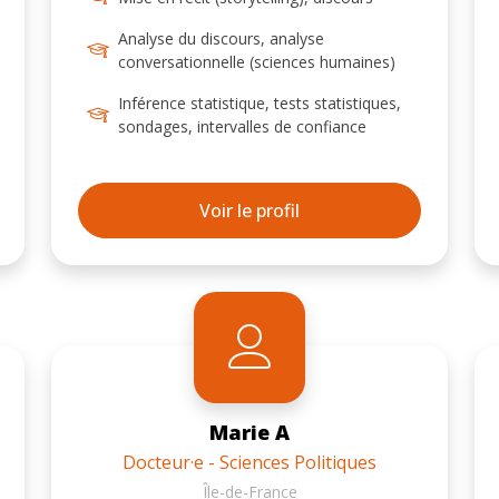
de Simon Persico (Sciences Po
Analyse du discours, analyse
Grenoble, PACTE) et Tinette
conversationnelle (sciences humaines)
Schnatterer (Sciences Po Bordeaux,
CED). Je travaille sur les promesses
Inférence statistique, tests statistiques,
sondages, intervalles de confiance
électorales dans les discours des
candidats à la présidentielles à l’aide de
méthodes NLP (traitement
Voir le profil
automatique du langage naturel,
analyse textuelle assistée par IA).
Marie A
Docteur·e - Sciences Politiques
Île-de-France