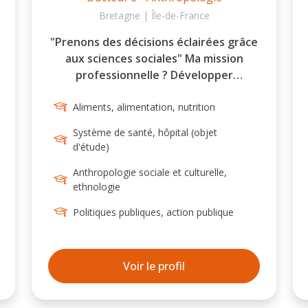
Bretagne | Île-de-France
"Prenons des décisions éclairées grâce
aux sciences sociales" Ma mission
professionnelle ? Développer
l'expertise anthropologique dans les
Aliments, alimentation, nutrition
savoirs et savoir-faire des
organisations non académiques
Système de santé, hôpital (objet
(secteur privé, ONG, asso...) afin
d'étude)
d'accompagner une prise de décision
Anthropologie sociale et culturelle,
qui soit éclairée d'un point de vue
ethnologie
social et culturel
Politiques publiques, action publique
Voir le profil