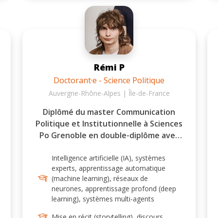
Rémi P
Doctorant·e - Science Politique
Auvergne-Rhône-Alpes | Île-de-France
Diplômé du master Communication
Politique et Institutionnelle à Sciences
Po Grenoble en double-diplôme avec
l'UGA, je viens de terminer ma scolarité
dans le Master 102 - Marketing et
Intelligence artificielle (IA), systèmes
experts, apprentissage automatique
Stratégie - Conseil et Recherche à
(machine learning), réseaux de
Paris Dauphine et dans le DU RIM 2 de
neurones, apprentissage profond (deep
PSL. Je suis actuellement doctorant
learning), systèmes multi-agents
contractuel (MESRI) auprès du
laboratoire PACTE sous la co-direction
Mise en récit (storytelling), discours