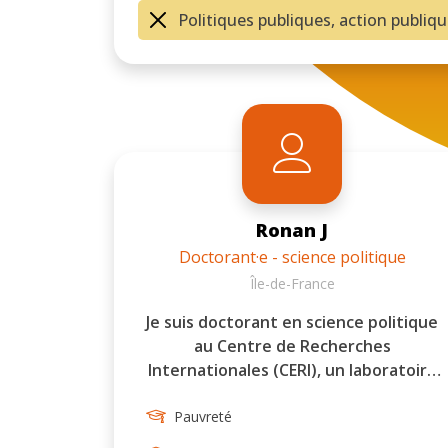
Politiques publiques, action publiq
Ronan J
Doctorant·e - science politique
Île-de-France
Je suis doctorant en science politique
au Centre de Recherches
Internationales (CERI), un laboratoire
Sciences Po/CNRS. Ma thèse porte sur
la sociologie de la planification, de la
Pauvreté
mise en œuvre et de la réception par