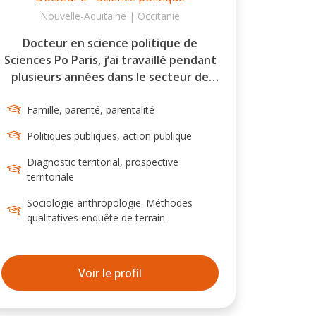
Nouvelle-Aquitaine | Occitanie
Docteur en science politique de
Sciences Po Paris, j’ai travaillé pendant
plusieurs années dans le secteur de
l’enseignement supérieur et de la
recherche avant de me décider à
Famille, parenté, parentalité
emprunter une des passerelles
Politiques publiques, action publique
qu’offre ma discipline d’origine, la
science politique, vers des carrières
Diagnostic territorial, prospective
territoriale
extra-académiques et à m’orienter
vers la fonction publique territoriale.
Sociologie anthropologie. Méthodes
J’ai ainsi acquis plusieurs expériences
qualitatives enquête de terrain.
au sein de collectivités locales – comme
chargé de mission en évaluation des
politiques publiques à la Région
Voir le profil
Nouvelle-Aquitaine (2018-2019), puis
comme directeur général des services
d'une petite commune en Gironde