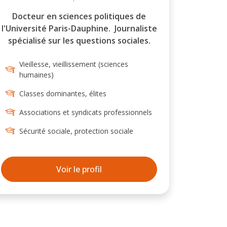
charge de la mise en oeuvre des
politiques publiques et aux usager-
Docteur en sciences politiques de
ères.
l'Université Paris-Dauphine. Journaliste
spécialisé sur les questions sociales.
Vieillesse, vieillissement (sciences
humaines)
Classes dominantes, élites
Associations et syndicats professionnels
Sécurité sociale, protection sociale
Voir le profil