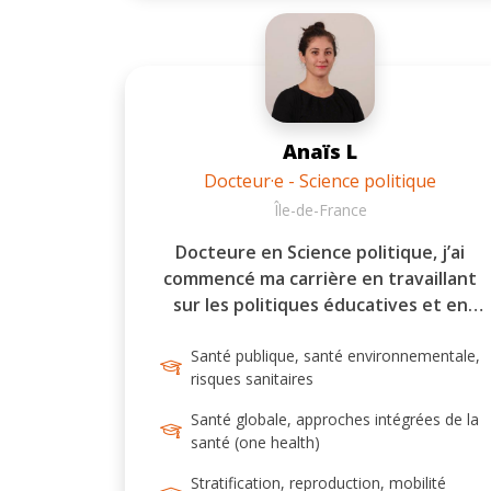
les acteurs étudiés. Je suis également
en mesure de réaliser des traitements
statistiques et cartographiques
simples et de gérer d'importantes
bases de données. Enfin, la
Anaïs L
vulgarisation et la valorisation des
résultats entrent aussi dans mon
Docteur·e - Science politique
champ de compétences.
Île-de-France
Docteure en Science politique, j’ai
commencé ma carrière en travaillant
sur les politiques éducatives et en
particulier leurs évaluations. Cela fait
maintenant plus de 10 ans que je
Santé publique, santé environnementale,
risques sanitaires
travaille avec des institutions, des
collectivités, des acteurs associatifs
Santé globale, approches intégrées de la
pour accompagner la mise en place de
santé (one health)
leurs actions dans le champ de
Stratification, reproduction, mobilité
l’éducation, de la santé globale, des