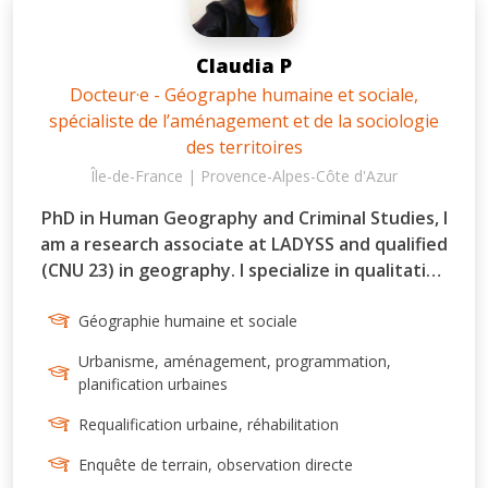
Claudia P
Docteur·e - Géographe humaine et sociale,
spécialiste de l’aménagement et de la sociologie
des territoires
Île-de-France | Provence-Alpes-Côte d'Azur
PhD in Human Geography and Criminal Studies, I
am a research associate at LADYSS and qualified
(CNU 23) in geography. I specialize in qualitative
methodologies and fieldwork, focusing on
territorial valorization and urban regeneration
Géographie humaine et sociale
in areas affected by organized crime, especially
Urbanisme, aménagement, programmation,
via the social reuse of confiscated assets. My
planification urbaines
work involves close collaboration with
Requalification urbaine, réhabilitation
institutional, academic, and civil society actors.
I aim to support spatial and social
Enquête de terrain, observation directe
transformation by enhancing local resources