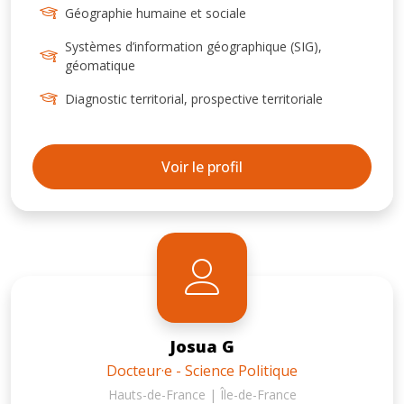
j'applique ce double intérêt en étudiant les
Géographie humaine et sociale
liens entre un territoire et un club sportif, en
partant du principe que le sport peut être un
Systèmes d’information géographique (SIG),
géomatique
levier pour le développement local des
territoires
Diagnostic territorial, prospective territoriale
Voir le profil
Josua G
Docteur·e - Science Politique
Hauts-de-France | Île-de-France