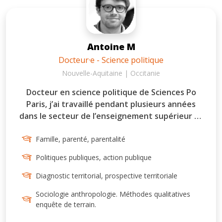
Antoine M
Docteur·e - Science politique
Nouvelle-Aquitaine | Occitanie
Docteur en science politique de Sciences Po
Paris, j’ai travaillé pendant plusieurs années
dans le secteur de l’enseignement supérieur et
de la recherche avant de me décider à
emprunter une des passerelles qu’offre ma
Famille, parenté, parentalité
discipline d’origine, la science politique, vers des
Politiques publiques, action publique
carrières extra-académiques et à m’orienter
vers la fonction publique territoriale. J’ai ainsi
Diagnostic territorial, prospective territoriale
acquis plusieurs expériences au sein de
Sociologie anthropologie. Méthodes qualitatives
collectivités locales – comme chargé de mission
enquête de terrain.
en évaluation des politiques publiques à la