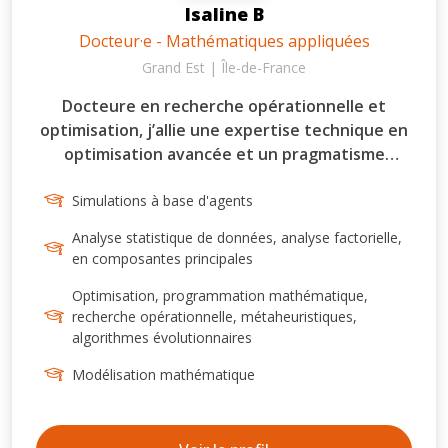
Isaline B
Docteur·e - Mathématiques appliquées
Grand Est | Île-de-France
Docteure en recherche opérationnelle et
optimisation, j’allie une expertise technique en
optimisation avancée et un pragmatisme
industriel forgé par des collaborations avec des
acteurs de l’industrie et des services. Ces
Simulations à base d'agents
expériences m’ont permis de consolider mes
Analyse statistique de données, analyse factorielle,
compétences en développement informatique,
en composantes principales
modélisation, optimisation et analyse de
Optimisation, programmation mathématique,
données, et je souhaite aujourd’hui les mettre
recherche opérationnelle, métaheuristiques,
au service des entreprises.
algorithmes évolutionnaires
Modélisation mathématique