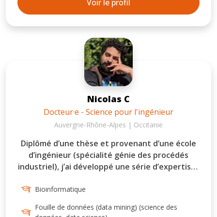
Voir le profil
Nicolas C
Docteur·e - Science pour l'ingénieur
Auvergne-Rhône-Alpes | Occitanie
Diplômé d’une thèse et provenant d’une école
d’ingénieur (spécialité génie des procédés
industriel), j’ai développé une série d’expertises
autour des outils numériques destinés aux
scientifiques: outil d’aide à la résolution d’EDP,
Bioinformatique
analyse de séries temporelles (particulièrement
Fouille de données (data mining) (science des
données provenant d’habitats instrumentés),