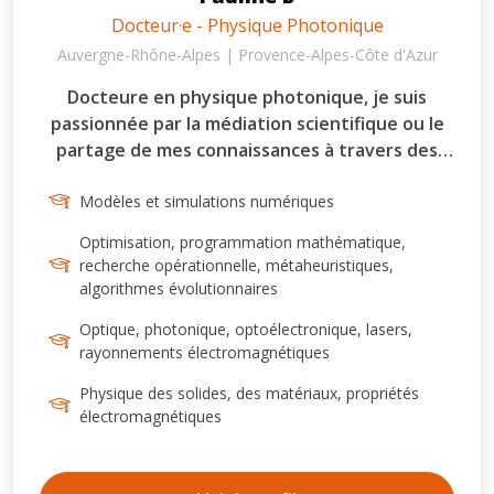
Docteur·e - Physique Photonique
Auvergne-Rhône-Alpes | Provence-Alpes-Côte d'Azur
Docteure en physique photonique, je suis
passionnée par la médiation scientifique ou le
partage de mes connaissances à travers des
séminaires ou des formations. Mes activités
Modèles et simulations numériques
associatives m'ont amené à créer et à
participer à de nombreux projets divers autour
Optimisation, programmation mathématique,
du partage de la science, comme Ma Thèse en
recherche opérationnelle, métaheuristiques,
180 secondes, le festival Pint Of Science ou
algorithmes évolutionnaires
encore la Fête de la Science. Curieuse de
Optique, photonique, optoélectronique, lasers,
beaucoup de choses, je suis ouverte à de
rayonnements électromagnétiques
nouveaux projets et souhaite autant former
autrui qu'être formée sur tout un tas de sujets.
Physique des solides, des matériaux, propriétés
électromagnétiques