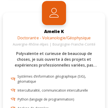
Amelie K
Doctorant·e - Volcanologie/Géophysique
Auvergne-Rhône-Alpes | Bourgogne-Franche-Comté
Polyvalente et curieuse de beaucoup de
choses, je suis ouverte à des projets et
expériences professionnelles variées, pas
forcément scientifiques. Passionnée des
langues et de la communication. Allemand de
Systèmes d’information géographique (SIG),
géomatique
langue maternelle, parle français et anglais
couramment, bonne connaissance du
Interculturalité, communication interculturelle
norvégien. Licence en Physique du système de
Python (langage de programmation)
la Terre (Météorologie, océanographie,
géophysique), master en géophysique avec