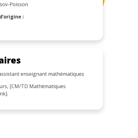
lasov-Poisson
’origine :
aires
e assistant enseignant mathématiques
cours, [CM/TD Mathématiques
nk].