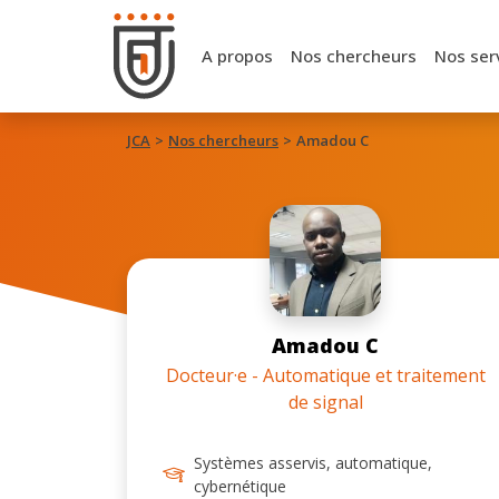
A propos
Nos chercheurs
Nos ser
JCA
Nos chercheurs
Amadou C
Amadou C
Docteur·e - Automatique et traitement
de signal
Systèmes asservis, automatique,
cybernétique