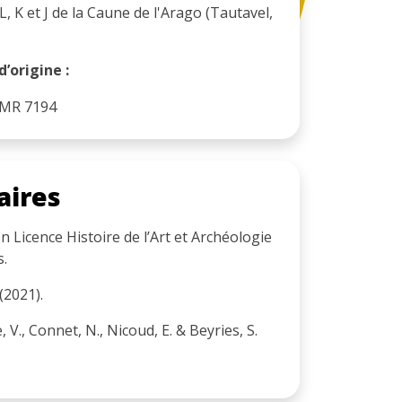
, K et J de la Caune de l'Arago (Tautavel,
’origine :
MR 7194
aires
 Licence Histoire de l’Art et Archéologie
s.
 (2021).
, V., Connet, N., Nicoud, E. & Beyries, S.