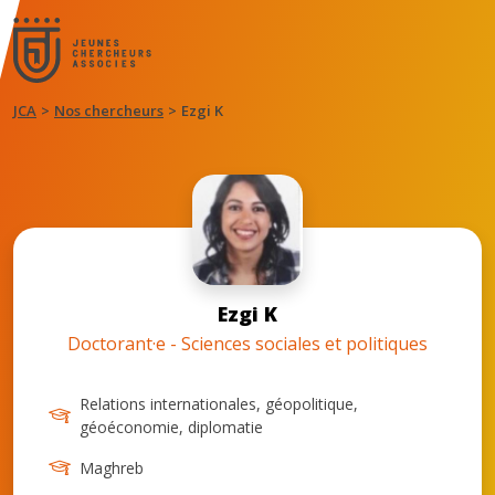
JCA
Nos chercheurs
Ezgi K
Ezgi K
Doctorant·e - Sciences sociales et politiques
Relations internationales, géopolitique,
géoéconomie, diplomatie
Maghreb