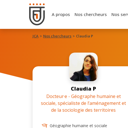
A propos
Nos chercheurs
Nos ser
JCA
Nos chercheurs
Claudia P
Claudia P
Docteur·e - Géographe humaine et
sociale, spécialiste de l’aménagement et
de la sociologie des territoires
Géographie humaine et sociale