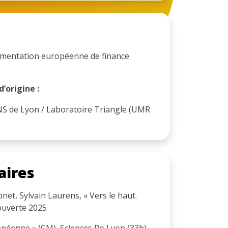
ementation européenne de finance
’origine :
S de Lyon / Laboratoire Triangle (UMR
aires
t, Sylvain Laurens, « Vers le haut.
couverte 2025
péenne » (CM), Sciences Po Lyon (33h)