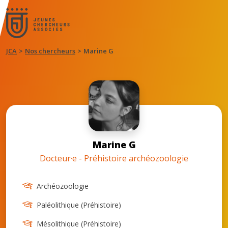
JCA
Nos chercheurs
Marine G
Marine G
Docteur·e - Préhistoire archéozoologie
Archéozoologie
Paléolithique (Préhistoire)
Mésolithique (Préhistoire)