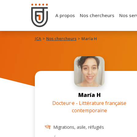
A propos
Nos chercheurs
Nos ser
JCA
Nos chercheurs
María H
María H
Docteur·e - Littérature française
contemporaine
Migrations, asile, réfugiés